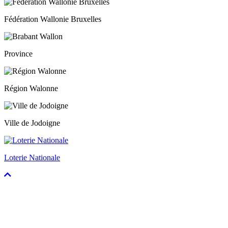
Fédération Wallonie Bruxelles
Province
Région Walonne
Ville de Jodoigne
Loterie Nationale
Faire
défiler
vers
le
haut