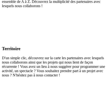
ensemble de A à Z. Découvrez la multiplicité des partenaires avec
lesquels nous collaborons !
Un réseau de partenaires pour des projets diversifiés s’adressant à
tous les âges !
Nous impulsons, créons, coconstruisons et prenons part à des projets
dans le désir de mettre en avant les contes, les livres, les artistes des
arts du récit. Les collaborations se dessinent en fonction de nos
ressources et de notre expertise.
Territoire
D'un simple clic, découvrez sur la carte les partenaires avec lesquels
nous collaborons ainsi que les projets qui nous lient de façon
récurrente ! Vous avez un lieu à nous suggérer pour programmer une
activité, un spectacle ? Vous souhaitez prendre part à un projet avec
nous ? N'hésitez pas à nous contacter !