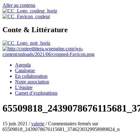
Aller au contenu
Conte & Littérature
Agenda
Catalogue
En collaboration
Notre association
L’équipe
Carnet d’explorations
65509818_2439078676115681_3
15 juin 2021
/
valerie
/
Commentaires fermés
sur
65509818_2439078676115681_3746230329958989824_n