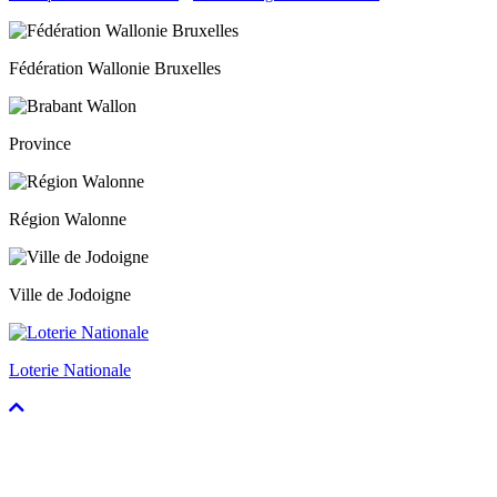
Fédération Wallonie Bruxelles
Province
Région Walonne
Ville de Jodoigne
Loterie Nationale
Faire
défiler
vers
le
haut