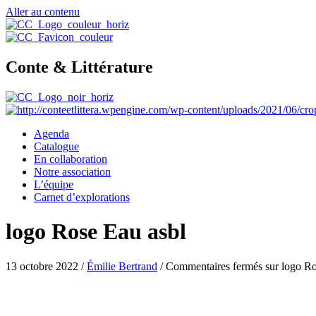
Aller au contenu
Conte & Littérature
Agenda
Catalogue
En collaboration
Notre association
L’équipe
Carnet d’explorations
logo Rose Eau asbl
13 octobre 2022
/
Émilie Bertrand
/
Commentaires fermés
sur logo Ro