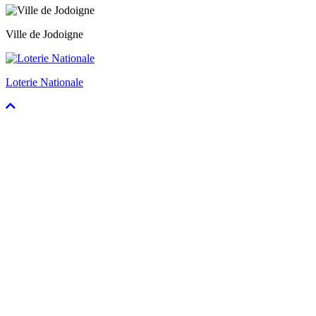
Ville de Jodoigne
Loterie Nationale
Faire
défiler
vers
le
haut