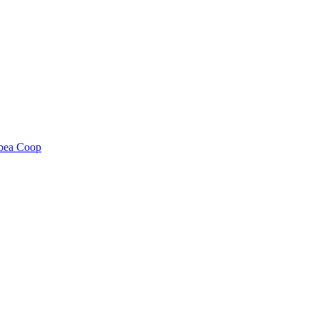
.
bea Coop