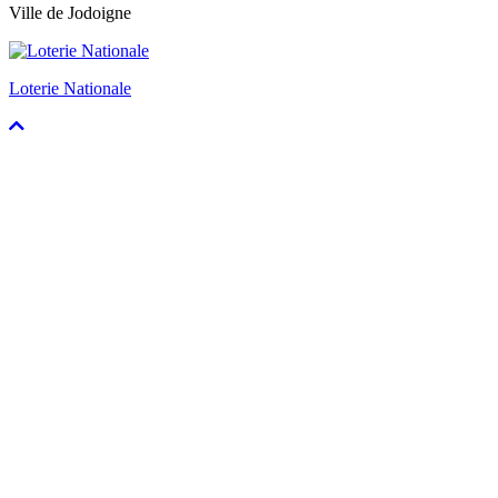
Ville de Jodoigne
Loterie Nationale
Faire
défiler
vers
le
haut