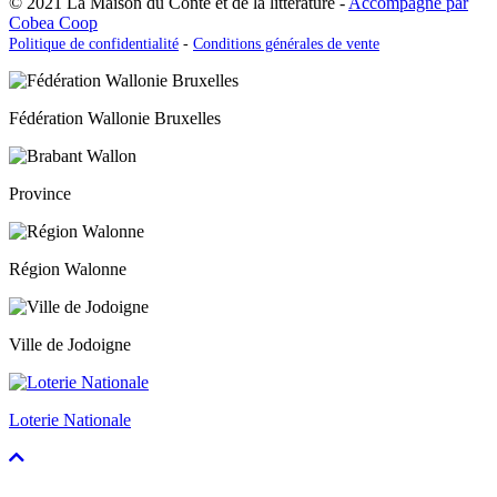
© 2021 La Maison du Conte et de la littérature -
Accompagné par
Cobea Coop
Politique de confidentialité
-
Conditions générales de vente
Fédération Wallonie Bruxelles
Province
Région Walonne
Ville de Jodoigne
Loterie Nationale
Faire
défiler
vers