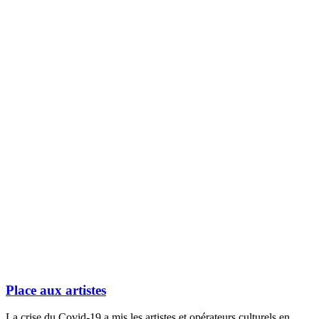
Place aux artistes
La crise du Covid-19 a mis les artistes et opérateurs culturels en