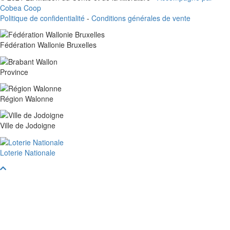
Cobea Coop
Politique de confidentialité
-
Conditions générales de vente
Fédération Wallonie Bruxelles
Province
Région Walonne
Ville de Jodoigne
Loterie Nationale
Faire
défiler
vers
le
haut