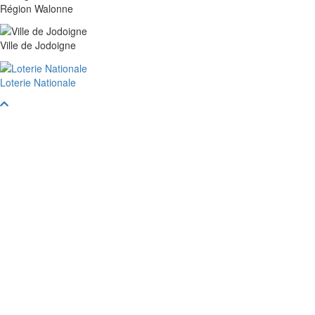
Région Walonne
Ville de Jodoigne
Loterie Nationale
Faire
défiler
vers
le
haut