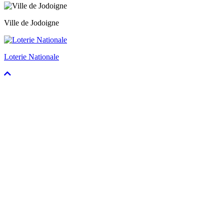
Ville de Jodoigne
Loterie Nationale
Faire
défiler
vers
le
haut