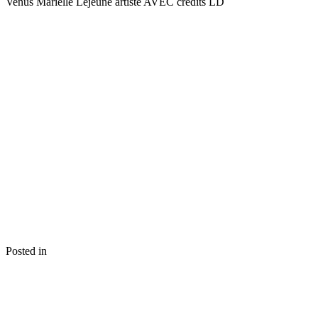
Venus Marielle Lejeune artiste AVEC crédits LD
Posted in