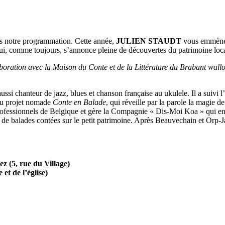
ns notre programmation. Cette année,
JULIEN STAUDT
vous emmèner
ui, comme toujours, s’annonce pleine de découvertes du patrimoine loca
tion avec la Maison du Conte et de la Littérature du Brabant wallon 
ussi chanteur de jazz, blues et chanson française au ukulele. Il a suivi 
 au projet nomade
Conte en Balade
, qui réveille par la parole la magie 
Professionnels de Belgique et gère la Compagnie « Dis-Moi Koa » qui enc
e balades contées sur le petit patrimoine. Après Beauvechain et Orp-Ja
ez (5, rue du Village)
et de l’église)