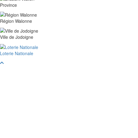
Province
Région Walonne
Ville de Jodoigne
Loterie Nationale
Faire
défiler
vers
le
haut