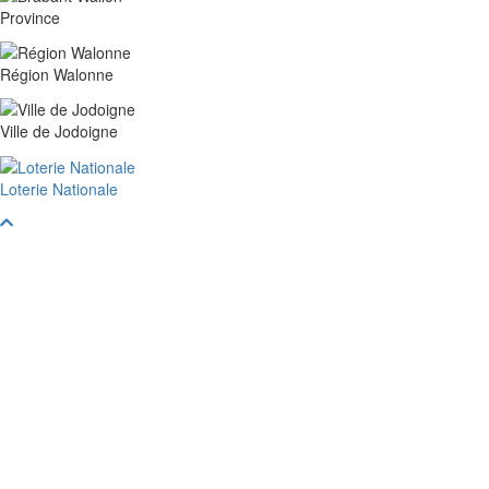
Province
Région Walonne
Ville de Jodoigne
Loterie Nationale
Faire
défiler
vers
le
haut