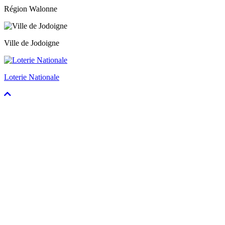
Région Walonne
Ville de Jodoigne
Loterie Nationale
Faire
défiler
vers
le
haut