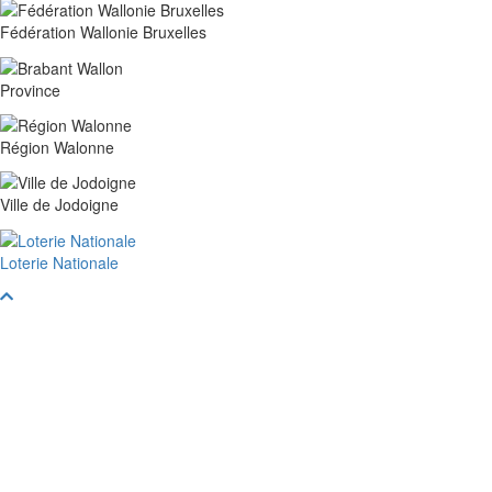
Fédération Wallonie Bruxelles
Province
Région Walonne
Ville de Jodoigne
Loterie Nationale
Faire
défiler
vers
le
haut